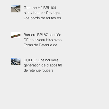
sur A46
Gamme H2 BRL104
pieux battus : Protégez
vos bords de routes en
H2 sans passer par une
GBA!
Barrière BPL87 certifiée
CE de niveau H4b avec
Ecran de Retenue de
Chargement intégrée =>
ERC tes
DOLRE: Une nouvelle
génération de dispositifs
de retenue routiers