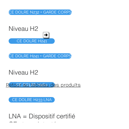
CE DOLRE N232 + GARDE CORPS
Niveau H2
CE DOLRE H241
CE DOLRE H241 + GARDE CORPS
Niveau H2
Retour au tableau des produits
CE DOLRE H464
CE DOLRE H233 LNA
LNA = Dispositif certifié
CE et crash testé sur