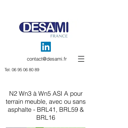
contact@desami.fr
Tel:
06 95 06 80 89
N2 Wn3 à Wn5 ASI A pour
terrain meuble, avec ou sans
asphalte - BRL41, BRL59 &
BRL16